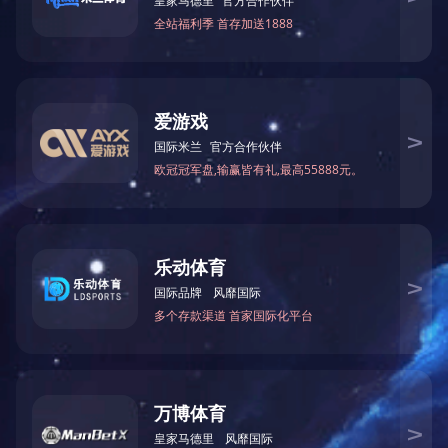
设备租赁
行业应用
解决方案
服务支持
新闻资讯
联系我们
关于我们
Copyright © 2022 米兰milan(中国) 版权所有.
苏ICP备16054252号-4.